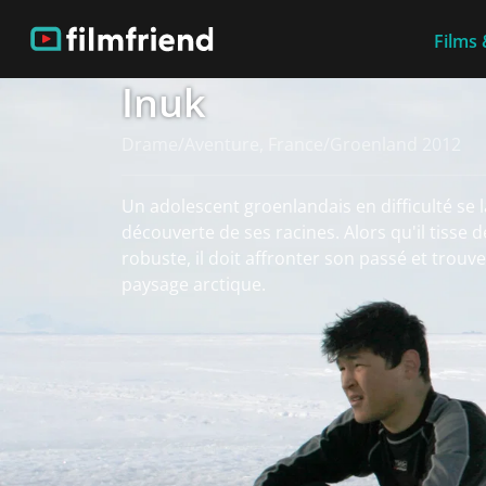
Films 
Inuk
Drame/Aventure, France/Groenland 2012
Un adolescent groenlandais en difficulté se 
découverte de ses racines. Alors qu'il tisse 
robuste, il doit affronter son passé et trouve
paysage arctique.
Voir plus
Plus d'informations