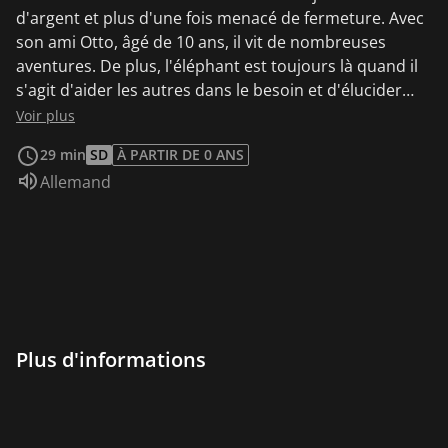
d'argent et plus d'une fois menacé de fermeture. Avec
son ami Otto, âgé de 10 ans, il vit de nombreuses
aventures. De plus, l'éléphant est toujours là quand il
s'agit d'aider les autres dans le besoin et d'élucider
des événements mystérieux. Le zoo de Neustädter a
Voir plus
un nouveau pensionnaire : un éléphanteau qui parle !
29 min
SD
À PARTIR DE 0 ANS
Otto adore immédiatement le petit et donne
Audio :
Allemand
rapidement un nom à son ami : Benjamin Blümchen.
Mais le directeur du zoo, Tierlieb, s'inquiète. Il a du mal
à acheter de la nourriture pour les animaux. Un
concert peut-il aider le zoo ?
Plus d'informations