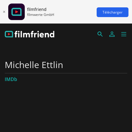
filmfriend
Télécharger
filmwerte GmbH
Michelle Ettlin
IMDb