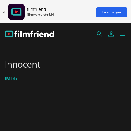
filmfriend
Télécharger
filmwerte GmbH
Innocent
IMDb