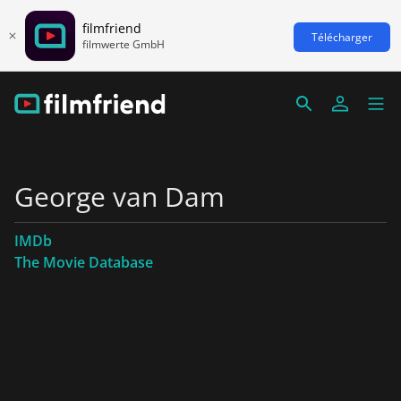
filmfriend
Télécharger
filmwerte GmbH
George van Dam
IMDb
The Movie Database