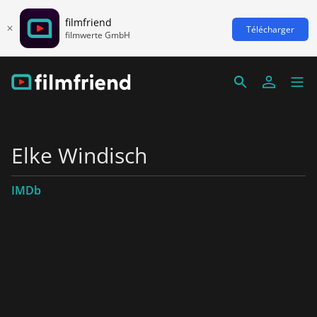
filmfriend
Télécharger
filmwerte GmbH
Elke Windisch
IMDb