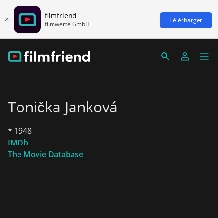
filmfriend
Télécharger
filmwerte GmbH
Tonička Janková
* 1948
IMDb
The Movie Database