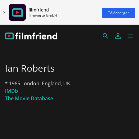
filmfriend
Télécharger
filmwerte GmbH
Ian Roberts
* 1965 London, England, UK
IMDb
The Movie Database