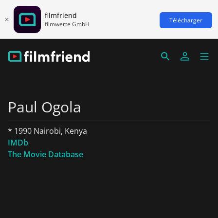
filmfriend
Télécharger
filmwerte GmbH
Paul Ogola
* 1990 Nairobi, Kenya
IMDb
The Movie Database