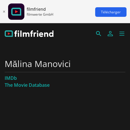
filmfriend
Télécharger
filmwerte GmbH
Mălina Manovici
IMDb
The Movie Database