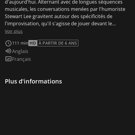
d'aujourd'hui. Alternant avec de longues séquences
musicales, les conversations menées par l'humoriste
Stewart Lee gravitent autour des spécificités de
l'improvisation, qu'il s'agisse de jouer devant le
proverbial "quatre hommes et un chien" ou de
Voir plus
poursuivre une carrière dans un milieu où le succès
111 min
HD
À PARTIR DE 6 ANS
n'est pas mesuré par les critères traditionnels.
Audio :
Anglais
Sous-titres :
Français
Plus d'informations