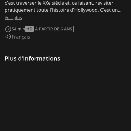
c'est traverser le XXe siècle et, ce faisant, revisiter
pratiquement toute l'histoire d'Hollywood. C'est un
témoignage de l'ampleur de cette vie, et de l'ampleur
Voir plus
du mythe.
54 min
HD
À PARTIR DE 6 ANS
Audio :
Français
Plus d'informations