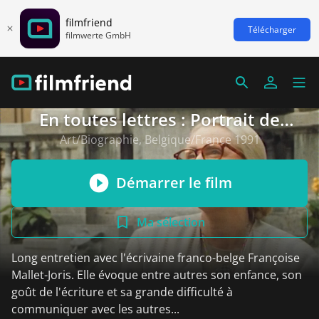
filmfriend
Télécharger
filmwerte GmbH
En toutes lettres : Portrait de
Françoise Mallet-Joris
Art/Biographie, Belgique/France 1991
Démarrer le film
Ma sélection
Long entretien avec l'écrivaine franco-belge Françoise
Mallet-Joris. Elle évoque entre autres son enfance, son
goût de l'écriture et sa grande difficulté à
communiquer avec les autres...