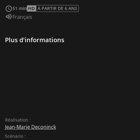
Voir plus
51 min
HD
À PARTIR DE 6 ANS
Audio :
Français
Plus d'informations
Réalisation :
Jean-Marie Deconinck
Scénario :