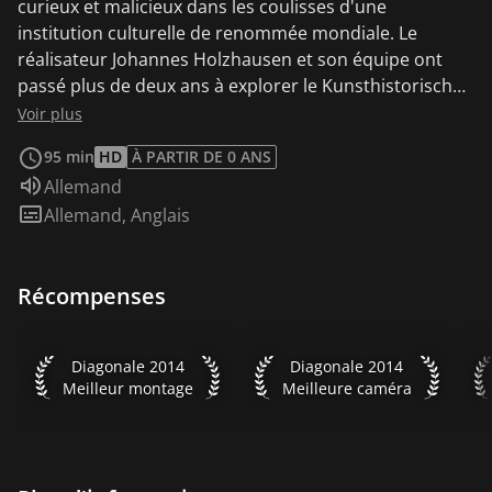
curieux et malicieux dans les coulisses d'une
institution culturelle de renommée mondiale. Le
réalisateur Johannes Holzhausen et son équipe ont
passé plus de deux ans à explorer le Kunsthistorisches
Museum de Vienne. Dans un style cinématographique
Voir plus
direct et attentif, sans commentaires hors champ,
95 min
HD
À PARTIR DE 0 ANS
sans interviews ni musique de fond, le film observe les
Audio :
Allemand
processus de travail multifacettes qui permettent de
Sous-titres :
Allemand
,
Anglais
donner à l'art son cadre approprié. La chaîne
d'engrenages s'étend du directeur au service de
nettoyage, des transporteurs à l'historien de l'art.
Récompenses
Diagonale 2014 Meilleur montage
Diagonale 2014 Meilleure ca
Diagonale 2014
Diagonale 2014
Meilleur montage
Meilleure caméra