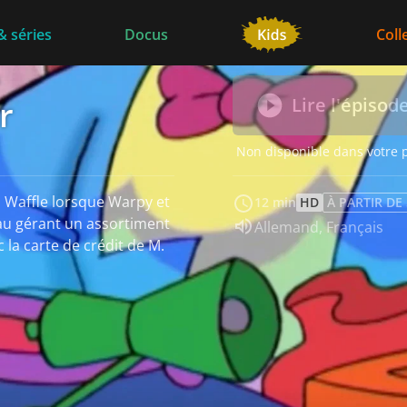
& séries
Docus
Coll
s
r
Lire l'épisod
Non disponible dans votre 
 Waffle lorsque Warpy et
12 min
HD
À PARTIR DE
au gérant un assortiment
Audio :
Allemand
,
Français
 la carte de crédit de M.