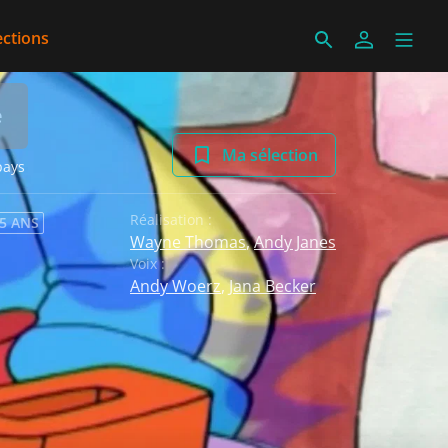
ections
e
Ma sélection
pays
Réalisation :
 5 ANS
Wayne Thomas
,
Andy Janes
Voix :
Andy Woerz
,
Jana Becker