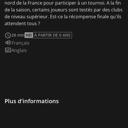
nord de la France pour participer à un tournoi. A la fin
de la saison, certains joueurs sont testés par des clubs
de niveau supérieur. Est-ce la récompense finale qu'ils
attendent tous ?
Voir plus
28 min
HD
À PARTIR DE 0 ANS
Audio :
Français
Sous-titres :
Anglais
Plus d'informations