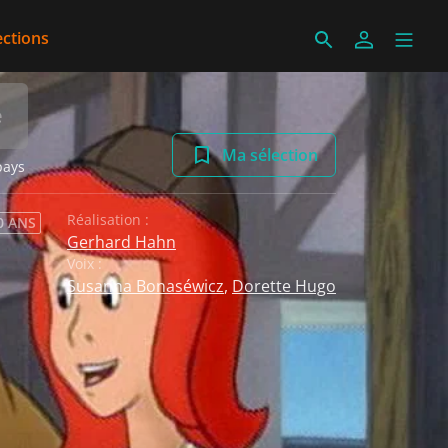
ections
e
Ma sélection
pays
Réalisation :
0 ANS
Gerhard Hahn
Voix :
Susanna Bonaséwicz
,
Dorette Hugo