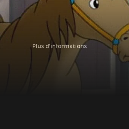
tentent de sauver la ferme équestre : Une h
un peu de sorcellerie, un peu d'amour, beauc
nombreuses scènes de chevaux !
Plus d'informations