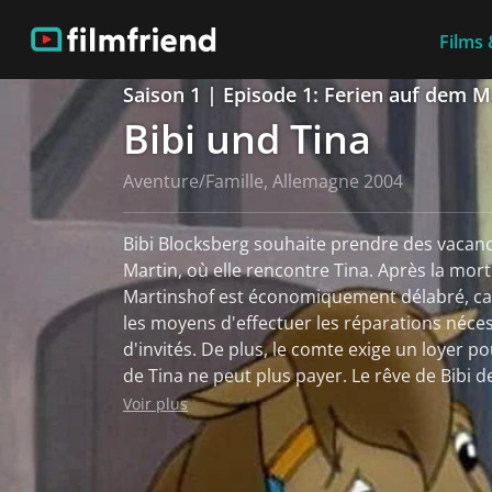
Films 
Saison 1 | Episode 1: Ferien auf dem M
Bibi und Tina
Aventure/Famille, Allemagne 2004
Bibi Blocksberg souhaite prendre des vacanc
Martin, où elle rencontre Tina. Après la mort
Martinshof est économiquement délabré, car
les moyens d'effectuer les réparations nécess
d'invités. De plus, le comte exige un loyer p
de Tina ne peut plus payer. Le rêve de Bibi devient réalité : des
vacances dans une ferme équestre ! Mais à s
Voir plus
que la famille Martin n'a plus les moyens de 
doit être vidée et tous les animaux vendus. Ti
Les deux filles sont les meilleures amies du