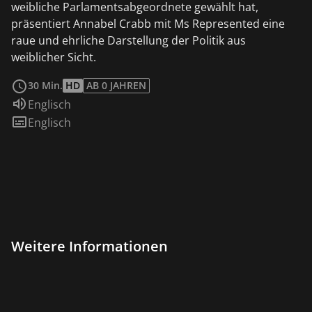
weibliche Parlamentsabgeordnete gewählt hat,
präsentiert Annabel Crabb mit Ms Represented eine
raue und ehrliche Darstellung der Politik aus
weiblicher Sicht.
weiterlesen
30 Min.
HD
AB 0 JAHREN
Sprache:
Englisch
Untertitel:
Englisch
Weitere Informationen