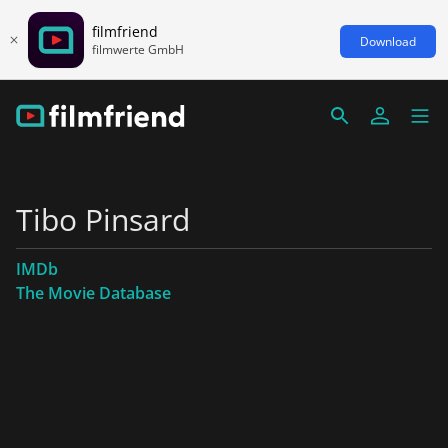
filmfriend
Download
filmwerte GmbH
Tibo Pinsard
IMDb
The Movie Database