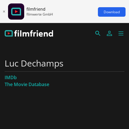
filmfriend
Download
filmwerte GmbH
Luc Dechamps
IMDb
The Movie Database