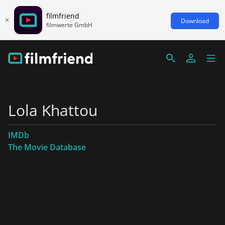
filmfriend
Download
filmwerte GmbH
Lola Khattou
IMDb
The Movie Database