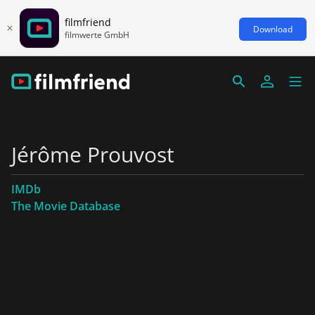
filmfriend
Download
filmwerte GmbH
Jérôme Prouvost
IMDb
The Movie Database