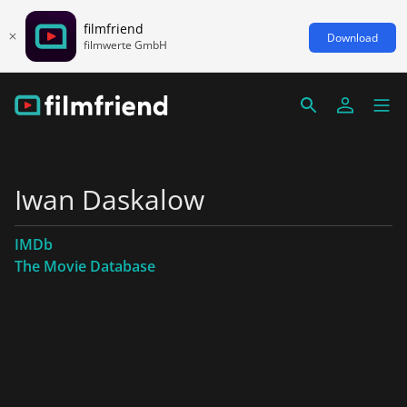
filmfriend
Download
filmwerte GmbH
Iwan Daskalow
IMDb
The Movie Database