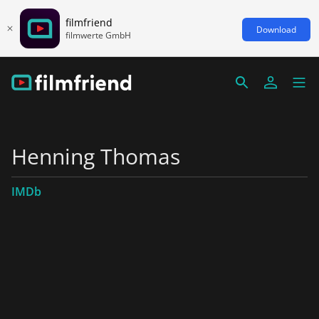
filmfriend
Download
filmwerte GmbH
Henning Thomas
IMDb