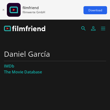
filmfriend
Download
filmwerte GmbH
Daniel García
IMDb
The Movie Database