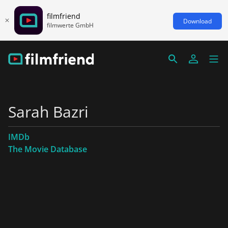
filmfriend
Download
filmwerte GmbH
Sarah Bazri
IMDb
The Movie Database