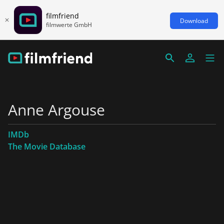
filmfriend
Download
filmwerte GmbH
Anne Argouse
IMDb
The Movie Database