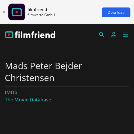
filmfriend
Download
filmwerte GmbH
Mads Peter Bejder
Christensen
IMDb
The Movie Database