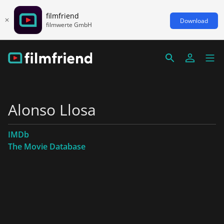
filmfriend
Download
filmwerte GmbH
Alonso Llosa
IMDb
The Movie Database