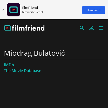
filmfriend
Download
filmwerte GmbH
Miodrag Bulatović
IMDb
The Movie Database