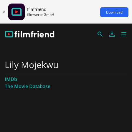
filmfriend
Download
filmwerte GmbH
Lily Mojekwu
IMDb
The Movie Database