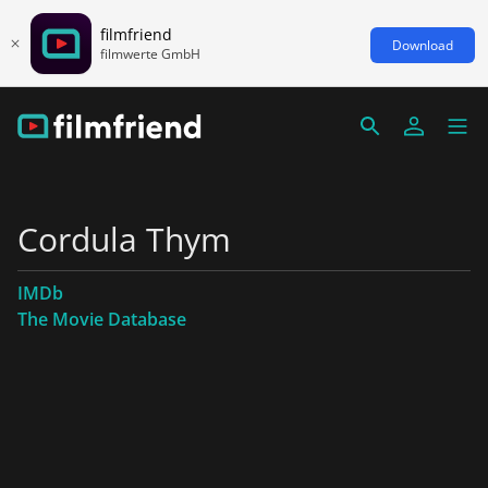
filmfriend
Download
filmwerte GmbH
Cordula Thym
IMDb
The Movie Database