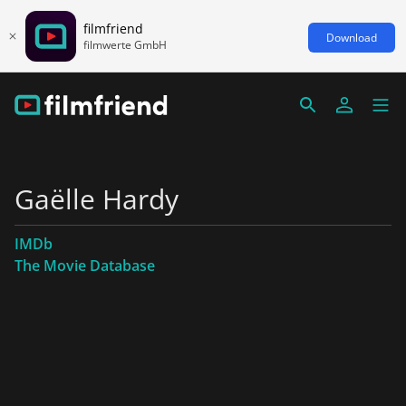
filmfriend
Download
filmwerte GmbH
Gaëlle Hardy
IMDb
The Movie Database