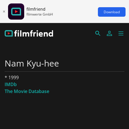
filmfriend
Download
filmwerte GmbH
Nam Kyu-hee
* 1999
IMDb
The Movie Database