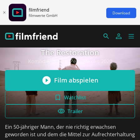
filmfriend
Download
filmwerte GmbH
The Restoration
Komödie/Drama, Peru/Mexiko 2020
Film abspielen
Watchlist
Trailer
Ein 50-jähriger Mann, der nie richtig erwachsen
geworden ist und dem die Mittel zur Aufrechterhaltung