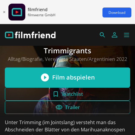
filmfriend
Download
filmwerte GmbH
Trimmigrants
Alltag/Biografie, Vereinigte Staaten/Argentinien 2022
Film abspielen
Watchlist
Trailer
Unter Trimming (im Jointslang) versteht man das
Abschneiden der Blätter von den Marihuanaknospen