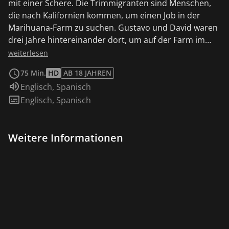
mit einer Schere. Die Trimmigranten sind Menschen,
die nach Kalifornien kommen, um einen Job in der
Marihuana-Farm zu suchen. Gustavo und David waren
drei Jahre hintereinander dort, um auf der Farm im
Smaragddreieck zu arbeiten und beschlossen, einen
weiterlesen
Film über ihre Reise zu drehen. Der Film berichtet über
75 Min.
HD
AB 18 JAHREN
die Geschichte, die Strukturen und Arbeitsverhältnisse
Sprache:
Englisch
,
Spanisch
innerhalb des Cannabis-Geschäftes. Die im Film zu
Untertitel:
Englisch
,
Spanisch
Wort kommenden Protagonist*innen schildern ihre
Erfahrungen mit ihrer Arbeit auf Marihuana-Plantagen
und diskutieren über die Stellung und den Ruf von
Weitere Informationen
Marihuana in der Gesellschaft. Begleitet werden sie
von einer musikalischen, entspannten Atmosphäre
und authentischen, naturalistischen
Kameraaufnahmen.