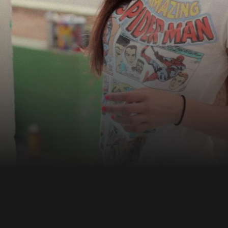
 Wenige Jahre später war
ta Lucia" beteiligt. Als
 Geschehen
em international
and zum vorletzten Mal
n wollten, wie die
saden und sogar
nen. Als die Dreharbeiten
ucía noch nicht, dass
 ausgeschaltet werden
er die Inspiration ist