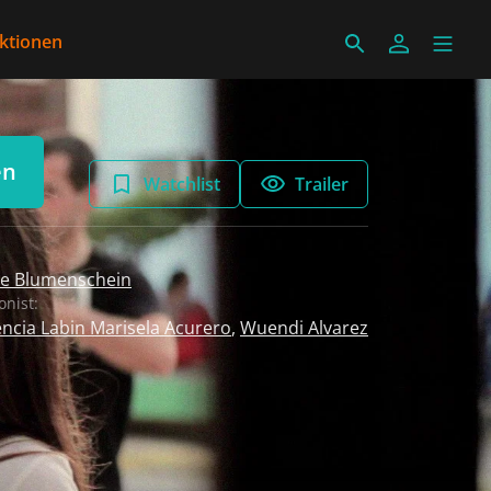
ektionen
en
Watchlist
Trailer
ne Blumenschein
onist:
ncia Labin Marisela Acurero
,
Wuendi Alvarez