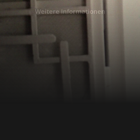
paar Tage in eine Kunstgalerie verwandelte.
bereits das ganze Viertel an der "VELADA de San
Weitere Informationen
Regisseurin Viviane Blumenschein 2012 das
dokumentierte, hatte sich die VELADA zu ein
bekannten Kunsthappening entwickelt und f
statt. Ein Wochenende lang wimmelte es in der Calle del Arte - der
Kunststraße - nur so von Menschen, die sehe
Künstler aus und in Wohnzimmern, Hausfas
Toiletten Kunstwerke gestaltet hatten. Ähnlich wie das Festival selbst
feiert der Film die Kraft künstlerischer Visio
begannen, wussten die Bewohner von Santa L
die Scheinwerfer auf ihr Viertel bald wieder
würden. Heute ist das Festival Geschichte. Ab
geblieben.