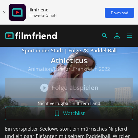
filmfriend
Download
filmwerte GmbH
Sport in der Stadt | Folge 28: Paddel-Ball
Athleticus
Animation/Humor, Frankreich 2022
Folge abspielen
Nicht verfügbar in Ihrem Land
Watchlist
Ein verspielter Seelöwe stört ein mürrisches Nilpferd
und ein paar Elefanten mit seinem Paddelball. Wird er