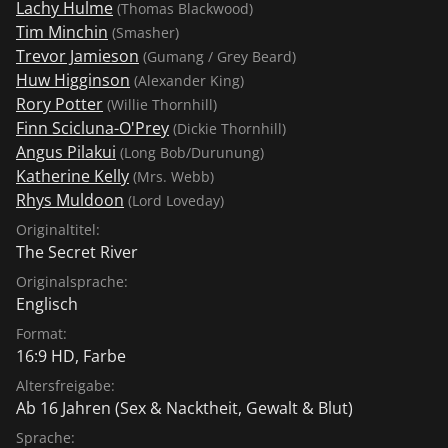
Lachy Hulme
(Thomas Blackwood)
Tim Minchin
(Smasher)
Trevor Jamieson
(Gumang / Grey Beard)
Huw Higginson
(Alexander King)
Rory Potter
(Willie Thornhill)
Finn Scicluna-O'Prey
(Dickie Thornhill)
Angus Pilakui
(Long Bob/Durunung)
Katherine Kelly
(Mrs. Webb)
Rhys Muldoon
(Lord Loveday)
Originaltitel:
The Secret River
Originalsprache:
Englisch
Format:
16:9 HD, Farbe
Altersfreigabe:
Ab 16 Jahren
(Sex & Nacktheit, Gewalt & Blut)
Sprache: