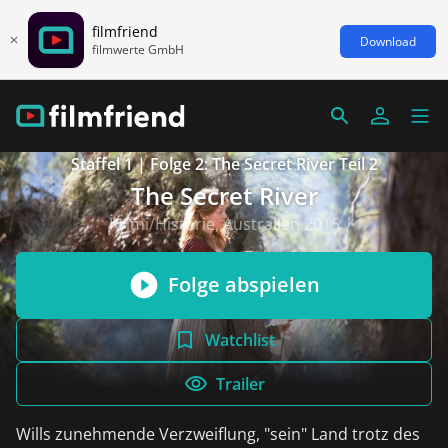
filmfriend
Download
filmwerte GmbH
Staffel 1 | Folge 2: The Secret River Teil 2
The Secret River
Krimi/Historie, Australien 2015
Folge abspielen
Watchlist
Trailer
Wills zunehmende Verzweiflung, "sein" Land trotz des