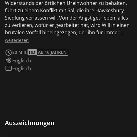
Widerstands der örtlichen Ureinwohner zu behalten,
führt zu einem Konflikt mit Sal, die ihre Hawkesbury-
Siedlung verlassen will. Von der Angst getrieben, alles
zu verlieren, wofür er gearbeitet hat, wird Will in einen
brutalen Vorfall hineingezogen, der ihn für immer
verfolgen wird.
weiterlesen
80 Min.
HD
AB 16 JAHREN
Sprache:
Englisch
Untertitel:
Englisch
Auszeichnungen