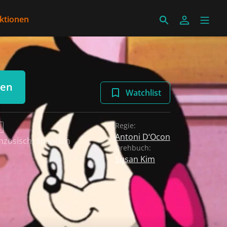
ektionen
len
Watchlist
Regie:
N
Antoni D‘Ocon
nzösisch
,
Spanisch
Drehbuch:
Susan Kim