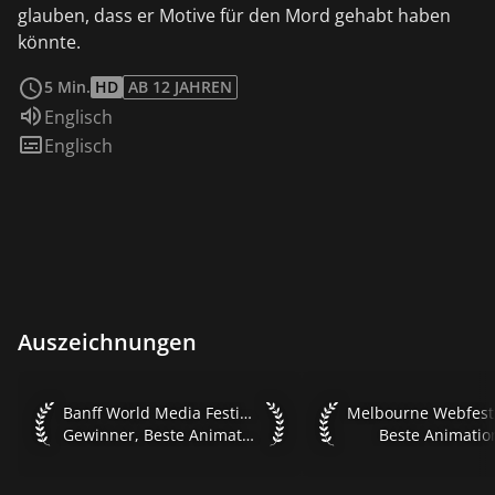
glauben, dass er Motive für den Mord gehabt haben
könnte.
weiterlesen
5 Min.
HD
AB 12 JAHREN
Sprache:
Englisch
Untertitel:
Englisch
Auszeichnungen
Banff World Media Festival Rockie Awards 2019 Gewinner, 
Melbourne Webfest 2
Banff World Media Festival Rockie Awards 2019
Melbourne Webfest
Gewinner, Beste Animation, Internationales Programm
Beste Animatio