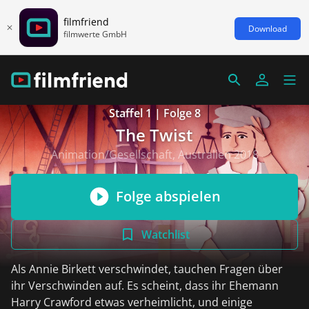
filmfriend
Download
filmwerte GmbH
Staffel 1 | Folge 8
The Twist
Animation/Gesellschaft, Australien 2018
Folge abspielen
Watchlist
Als Annie Birkett verschwindet, tauchen Fragen über
ihr Verschwinden auf. Es scheint, dass ihr Ehemann
Harry Crawford etwas verheimlicht, und einige