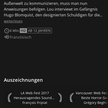
Außenwelt zu kommunizieren, muss man nun
Anweisungen befolgen. Lou interviewt im Gefängnis
Hugo Blomquist, den designierten Schuldigen für die
Ereignisse in Burkland.
weiterlesen
6 Min.
HD
AB 12 JAHREN
Sprache:
Französisch
Auszeichnungen
LA Web Fest 2017 Herausragendes Sounddesign - Drama Fra
Vancouver Web Fest 2
LA Web Fest 2017
Vancouver Web Fest
Herausragendes Sounddesign - Drama
Beste Horror-Ser
François Fripiat
Grégory Beghi