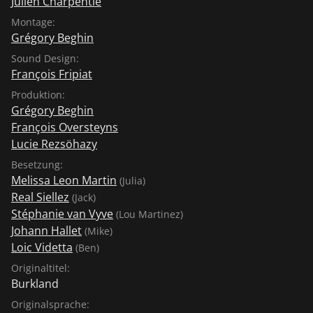
Julien Charpentie
Montage:
Grégory Beghin
Sound Design:
François Fripiat
Produktion:
Grégory Beghin
François Oversteyns
Lucie Rezsöhazy
Besetzung:
Melissa Leon Martin
(Julia)
Real Siellez
(Jack)
Stéphanie van Vyve
(Lou Martinez)
Johann Hallet
(Mike)
Loic Videtta
(Ben)
Originaltitel:
Burkland
Originalsprache: