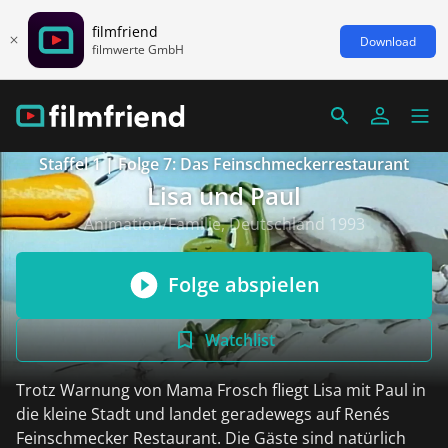
filmfriend
Download
filmwerte GmbH
Staffel 1 | Folge 7: Das Feinschmeckerrestaurant
Lisa und Paul
Animation/Familie, Deutschland 1993
Folge abspielen
Watchlist
Trotz Warnung von Mama Frosch fliegt Lisa mit Paul in
die kleine Stadt und landet geradewegs auf Renés
Feinschmecker Restaurant. Die Gäste sind natürlich