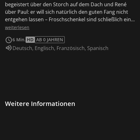
begeistert über den Storch auf dem Dach und René
über Paul: er will sich natürlich den guten Fang nicht
entgehen lassen – Froschschenkel sind schließlich eine
Delikatesse! Aber Paul und Lisa sind schneller und
weiterlesen
haben es plötzlich ziemlich eilig, wieder nach Hause zu
6 Min.
HD
AB 0 JAHREN
kommen.
Sprache:
Deutsch
,
Englisch
,
Französisch
,
Spanisch
Weitere Informationen