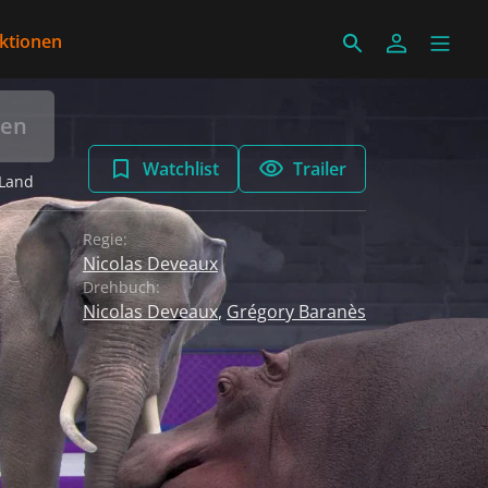
ektionen
len
Watchlist
Trailer
 Land
Regie:
Nicolas Deveaux
Drehbuch:
Nicolas Deveaux
,
Grégory Baranès