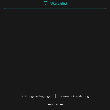
Filme in allen Ländern verfügbar. Aber manche Filme
Watchlist
bleiben länger!
Nutzungsbedingungen
Datenschutzerklärung
Impressum