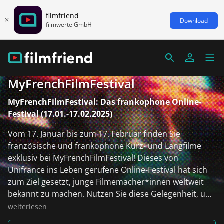
filmfriend
Download
filmwerte GmbH
MyFrenchFilmFestival
MyFrenchFilmFestival: Das frankophone Online-
Festival (17.01.-17.02.2025)
Vom 17. Januar bis zum 17. Februar finden Sie
französische und frankophone Kurz- und Langfilme
exklusiv bei MyFrenchFilmFestival! Dieses von
Unifrance ins Leben gerufene Online-Festival hat sich
zum Ziel gesetzt, junge Filmemacher*innen weltweit
bekannt zu machen. Nutzen Sie diese Gelegenheit, um
frankophone Kultur zu tanken und neue Talente zu
weiterlesen
entdecken! Aus rechtlichen Gründen sind nicht alle